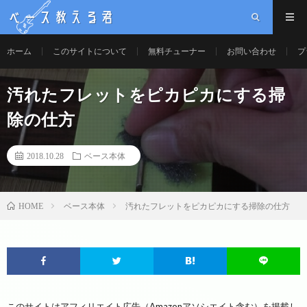
ベース教える君
ホーム
このサイトについて
無料チューナー
お問い合わせ
プ
汚れたフレットをピカピカにする掃
除の仕方
2018.10.28
ベース本体
ベース本体
汚れたフレットをピカピカにする掃除の仕方
HOME
このサイトはアフィリエイト広告（Amazonアソシエイト含む）を掲載し