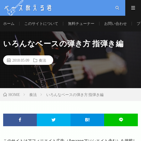
ベース教える君
ホーム
このサイトについて
無料チューナー
お問い合わせ
プ
いろんなベースの弾き方 指弾き編
2018.05.09
奏法
奏法
いろんなベースの弾き方 指弾き編
HOME
このサイトはアフィリエイト広告（Amazonアソシエイト含む）を掲載し