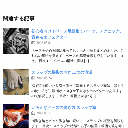
関連する記事
初心者向け！ベース用語集：パーツ、テクニック、
音色＆エフェクター
2023.05.01
ベースを始める際に知っておくべき用語をまとめました。こ
れらの用語を覚えて、ベースの基礎知識を抑えていきましょ
う。 目次 1. 1. ベースの構造に関す[…]
スラップの親指の向き 二つの流派
2018.05.24
指で弦を叩いたり引っ張って演奏するスラップ奏法。叩く手
の使い方が、親指が上向きか下向きかの2パターンあります
ので解説します。 目次 1. 親指上向きパ[…]
いろんなベースの弾き方 スラップ編
2018.05.11
指弾き編とピック弾き編に続いて、スラップの概要を解説し
ます。 目次 1. スラップの特徴2. 右手の位置3. 親指で弦を叩く