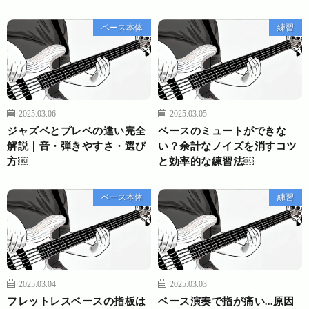
ベース本体
練習
2025.03.06
2025.03.05
ジャズベとプレベの違い完全
ベースのミュートができな
解説｜音・弾きやすさ・選び
い？余計なノイズを消すコツ
方￼
と効率的な練習法￼
ベース本体
練習
2025.03.04
2025.03.03
フレットレスベースの指板は
ベース演奏で指が痛い…原因