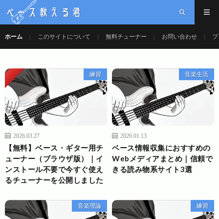
ベース教える君
ホーム
このサイトについて
無料チューナー
お問い合わせ
プ
Pickup
練習
音楽生活
2026.03.27
2026.01.13
【無料】ベース・ギター用チ
ベース情報収集におすすめの
ューナー（ブラウザ版）｜イ
Webメディアまとめ｜信頼で
ンストール不要で今すぐ使え
きる読み物系サイト3選
るチューナーを公開しました
音楽理論
練習