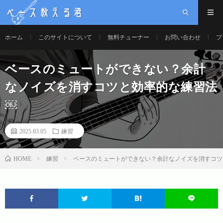
ベース教える君
ホーム
このサイトについて
無料チューナー
お問い合わせ
プ
ベースのミュートができない？余計
なノイズを消すコツと効率的な練習法
￼
2025.03.05
練習
練習
ベースのミュートができない？余計なノイズを消すコツ
HOME