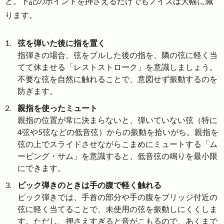
と。下記のポイントを押さえるだけでもノイズは大幅に減
ります。
弦を弾いた後に指を置く
指弾きの場合、弦をプルした後の指を、隣の弦に軽く当
てて休ませる「レストストローク」を意識しましょう。
不要な弦を自然に触れることで、意図せず振動するのを
防ぎます。
親指を使ったミュート
親指の位置が常に決まらないと、弾いていない弦（特に
4弦や5弦などの低音弦）からの振動を拾いがち。親指を
弦の上でスライドさせながらこまめにミュートする「ム
ービング・サム」を意識すると、低音弦の鳴りを最小限
にできます。
ピック弾きのときは手の腹で軽く触れる
ピック弾きでは、手首の部分や手の腹をブリッジ付近の
弦に軽く当てることで、未使用の弦を振動しにくくしま
す。ただし、押さえすぎると音がこもるので、あくまで