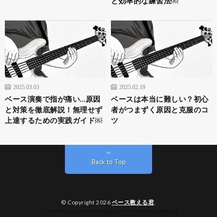
と効率的な練習法￼
2025.03.03
2025.02.19
ベース演奏で指が痛い…原因
ベースは本当に難しい？初心
と対策を徹底解説！無理せず
者がつまずく原因と克服のコ
上達するための実践ガイド￼
ツ
Back to Top
© Copyright 2026
ベース教える君
.
ベース教える君 by
FIT-Web Create
. Powered by
WordPress
. Icon made by
Freepik
from
www.flaticon.com
.