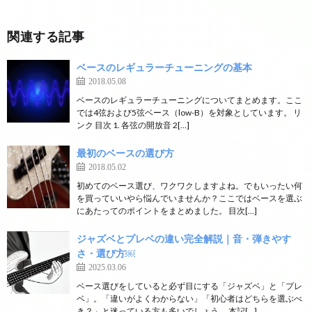
関連する記事
ベースのレギュラーチューニングの基本
2018.05.08
ベースのレギュラーチューニングについてまとめます。ここ
では4弦および5弦ベース（low-B）を対象としています。 リ
ンク 目次 1. 各弦の開放音 2[…]
最初のベースの選び方
2018.05.02
初めてのベース選び、ワクワクしますよね。でもいったい何
を買っていいやら悩んでいませんか？ここではベースを選ぶ
にあたってのポイントをまとめました。 目次[…]
ジャズベとプレベの違い完全解説｜音・弾きやす
さ・選び方￼
2025.03.06
ベース選びをしていると必ず目にする「ジャズベ」と「プレ
ベ」。「違いがよくわからない」「初心者はどちらを選ぶべ
き？」と迷っている方も多いでしょう。 本記[…]